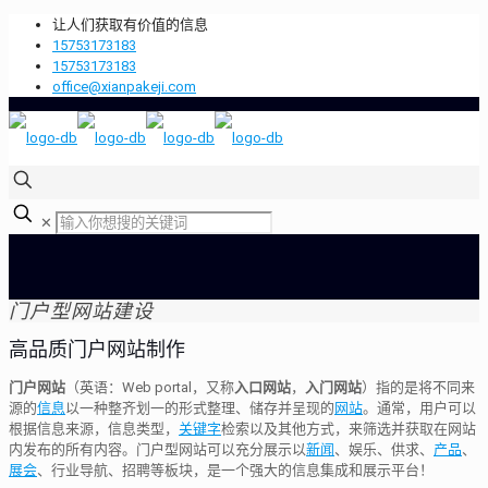
让人们获取有价值的信息
15753173183
15753173183
office@xianpakeji.com
✕
门户型网站建设
高品质门户网站制作
门户网站
（
英语：
Web portal
，又称
入口网站
，
入门网站
）指的是将不同来
源的
信息
以一种整齐划一的形式整理、储存并呈现的
网站
。通常，用户可以
根据信息来源，信息类型，
关键字
检索以及其他方式，来筛选并获取在网站
内发布的所有内容。门户型网站可以充分展示以
新闻
、娱乐、供求、
产品
、
展会
、行业导航、招聘等板块，是一个强大的信息集成和展示平台！