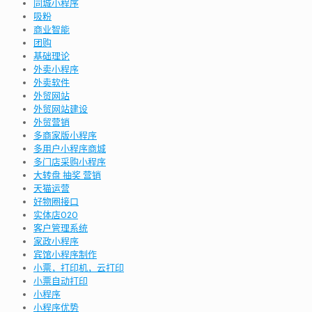
同城小程序
吸粉
商业智能
团购
基础理论
外卖小程序
外卖软件
外贸网站
外贸网站建设
外贸营销
多商家版小程序
多用户小程序商城
多门店采购小程序
大转盘 抽奖 营销
天猫运营
好物圈接口
实体店O2O
客户管理系统
家政小程序
宾馆小程序制作
小票，打印机，云打印
小票自动打印
小程序
小程序优势